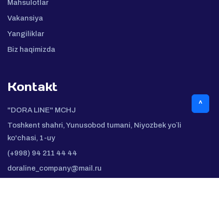
Mahsulotlar
Vakansiya
Yangiliklar
Biz haqimizda
Kontakt
^
"DORA LINE" MCHJ
Toshkent shahri, Yunusobod tumani, Niyozbek yo`li
ko'chasi, 1-uy
(+998) 94 211 44 44
doraline_company@mail.ru