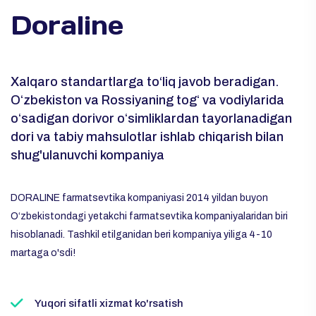
Doraline
Xalqaro standartlarga to‘liq javob beradigan.
Oʻzbekiston va Rossiyaning togʻ va vodiylarida
oʻsadigan dorivor oʻsimliklardan tayorlanadigan
dori va tabiy mahsulotlar ishlab chiqarish bilan
shug'ulanuvchi kompaniya
DORALINE farmatsevtika kompaniyasi 2014 yildan buyon
O‘zbekistondagi yetakchi farmatsevtika kompaniyalaridan biri
hisoblanadi. Tashkil etilganidan beri kompaniya yiliga 4-10
martaga o'sdi!
Yuqori sifatli xizmat ko'rsatish