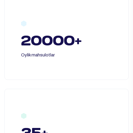
20000+
Oylik mahsulotlar
35+