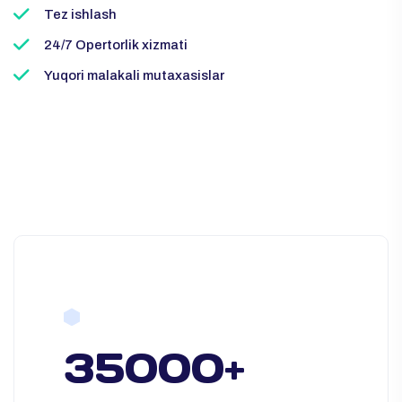
Tez ishlash
24/7 Opertorlik xizmati
Yuqori malakali mutaxasislar
35000+