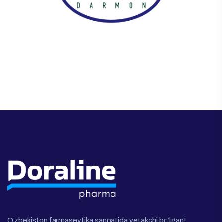
O’zbekiston farmasevtika sanoatida yetakchi bo’lgan!