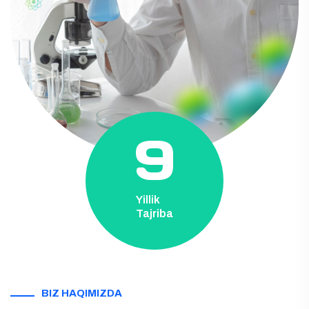
9
Yillik
Tajriba
BIZ HAQIMIZDA